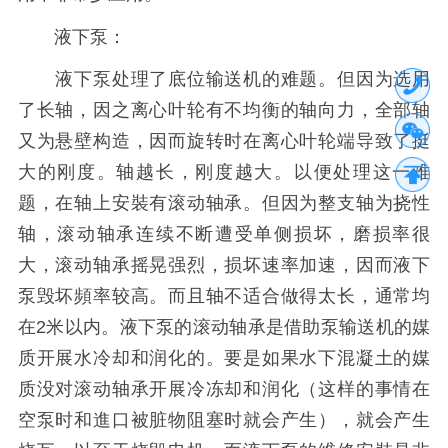
液下泵：
液下泵处理了底位输送机的难题。但因为选用
了长轴，因之离心叶轮有不均衡的轴向力，全部轴
又为悬壁构造，因而旋转时在离心叶轮端导致了挺
大的刚度。轴越长，刚度越大。以便处理这一难
题，在轴上安裝有滚动轴承。但因为整支轴为挠性
轴，滚动轴承连续不断遭受单侧损坏，磨损率很
大，滚动轴承摇晃强烈，损坏速率加速，因而液下
泵毁坏頻率较高。而且轴不适合做得太长，通常均
在2米以内。液下泵的滚动轴承是借助泵输送机的媒
质开展水冷却和润化的。要是如果水下混凝土的媒
质没对滚动轴承开展冷冻却和润化（这样的事情在
空泵时和進口被脏物阻塞时就会产生），就会产生